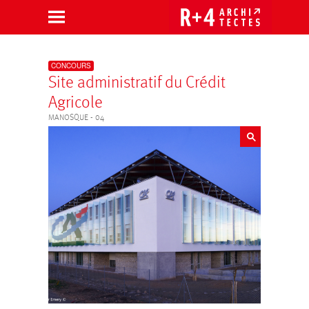
Aller
au
contenu
CONCOURS
Site administratif du Crédit
Agricole
MANOSQUE - 04