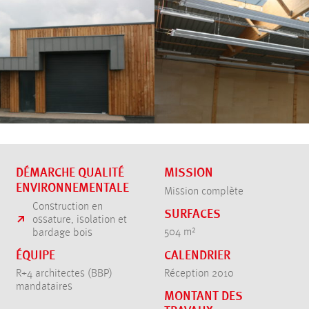
DÉMARCHE QUALITÉ
MISSION
ENVIRONNEMENTALE
Mission complète
Construction en
SURFACES
ossature, isolation et
504 m²
bardage bois
CALENDRIER
ÉQUIPE
Réception 2010
R+4 architectes (BBP)
mandataires
MONTANT DES