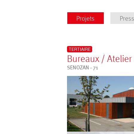
Aller
au
Projets
Pres
contenu
TERTIAIRE
Bureaux / Atelier
SENOZAN - 71