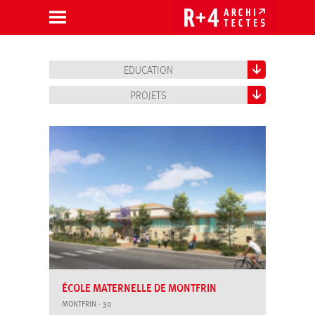
Aller
au
contenu
EDUCATION
Aller
à
la
PROJETS
grille
de
projets
ÉCOLE MATERNELLE DE MONTFRIN
MONTFRIN - 30